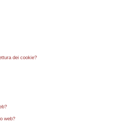
ettura dei cookie?
web?
ito web?