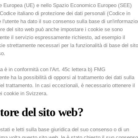
ione Europea (UE) e nello Spazio Economico Europeo (SEE)
Codice italiano di protezione dei dati personali (Codice in
e l'utente ha dato il suo consenso sulla base di un'informazi
tore del sito web può anche impostare i cookie se sono
ente il servizio espressamente richiesto, ad esempio il
ie strettamente necessari per la funzionalità di base del sit
so.
ra è in conformità con l'Art. 45c lettera b) FMG
te ha la possibilità di opporsi al trattamento dei dati sulla
el trattamento. In casi eccezionali, è necessario ottenere il
ei cookie in Svizzera.
tatore del sito web?
stati e letti sulla base giuridica del suo consenso o di un
rima volta questo sito web, le è stato chiesto il suo consenso