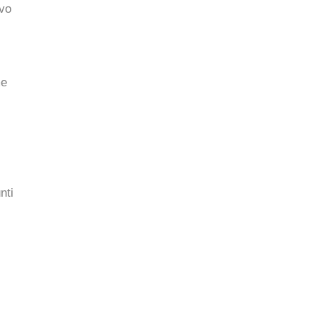
ivo
me
nti