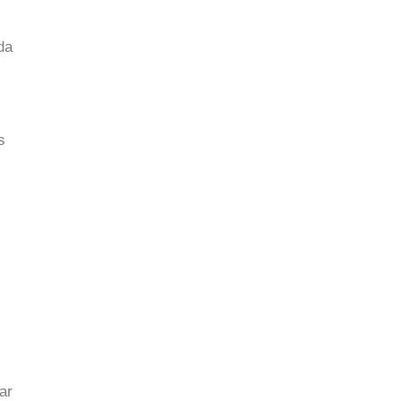
da
s
ar