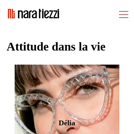
Aller
au
M
contenu
Attitude dans la vie
Délia