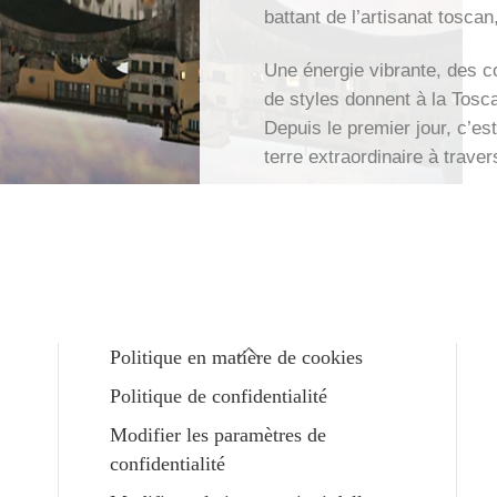
battant de l’artisanat toscan
Une énergie vibrante, des co
de styles donnent à la Tosc
Depuis le premier jour, c’es
terre extraordinaire à trave
Haut
Politique en matière de cookies
de
Politique de confidentialité
page
Modifier les paramètres de
confidentialité